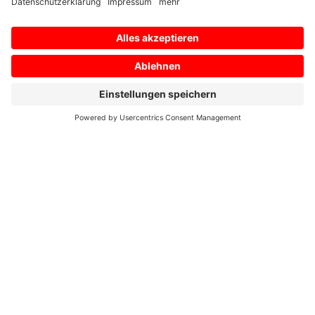
E-Mail
*
Ihre Nachricht an uns
*
Zustimmung zur Datenschutzerklärung
*
Ich bin damit einverstanden, dass diese Website
meine eingereichten Informationen speichert, damit
auf meine Anfrage geantwortet werden kann. Ich habe
die
Datenschutzerklärung
gelesen und stimme dieser
zu.