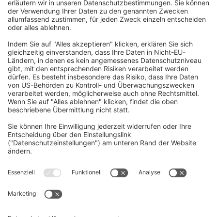
Home
/
Download
/
NC Virtual Simulator –
Benutzerhandbuch
Senden Sie uns Ihre Frage
Vorname, Nachname