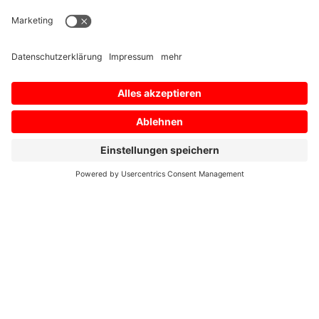
Verbesserung der
Ausfalldiagnose und
Trendanalyse
NC Machine Tool Connector unterstützt
verschiedene
Kommunikationsprotokolle und kann
verwendet werden, um
Betriebsinformationen von
verschiedenen Geräten beliebiger
Hersteller am Produktionsstandort
anzuschließen und zu sammeln.
Die gesammelten
Betriebsinformationen können zur