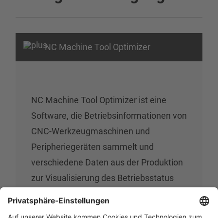
NC Machine Tool Optimizer
NC Machine Tool Optimizer ist eine
Software, die Betriebsinformationen von
CNC-Werkzeugmaschinen und
Peripheriegeräten sammelt und
verschiedene Daten aus der Produktion
zur Visualisierung des Betriebsstatus
und zur Analyse verwendet. Ereignisse
wie Alarmstopps werden aufgezeichnet