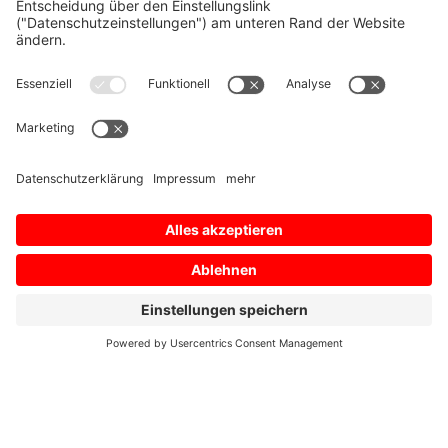
Unser Techniker verbindet sich per Smartphone,
Tablet oder Laptop mit Ihnen. Über eine sichere
Videoverbindung erhalten wir ein genaues Bild
der Lage. So können wir die Situation präzise
analysieren und Schritt-für-Schritt-Anleitungen
geben – direkt an der Maschine, ganz ohne
Anfahrt. Der Remote-Service läuft vollständig im
Browser und erfordert keine zusätzliche
Softwareinstallation.
Erweiterter Remote-Service
Bei Bedarf kommt ein Techniker zu Ihnen vor Ort