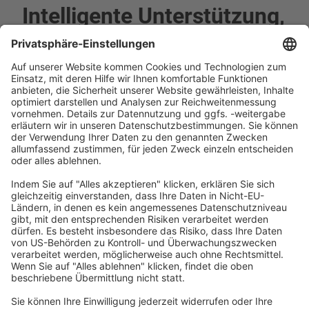
Intelligente Unterstützung,
wenn es darauf ankommt
Wenn eine Maschine steht, zählt jede Minute.
Mit dem Smart Remote Service bieten wir
schnelle und zuverlässige Unterstützung – aus
der Ferne oder direkt vor Ort. Unser Ziel: Ihre
Maschine so schnell wie möglich wieder in
Betrieb zu nehmen. Ob einfache Störung oder
komplexer Fehler – unser Service ist
strukturiert, sicher und effizient.
Standard-Remote-Service