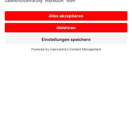
E-Mail
*
Ihre Nachricht an uns
*
Zustimmung zur Datenschutzerklärung
*
Ich bin damit einverstanden, dass diese Website
meine eingereichten Informationen speichert, damit
auf meine Anfrage geantwortet werden kann. Ich habe
die
Datenschutzerklärung
gelesen und stimme dieser
zu.