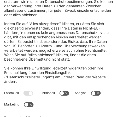
Home
/
Download
/
NC Machine Tool Optimizer
(Pro/Lite) – Installationsanleitung
Senden Sie uns Ihre Frage
Vorname, Nachname