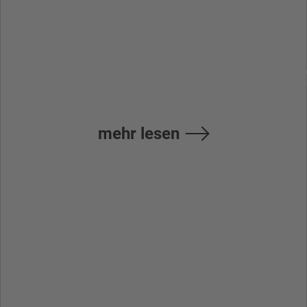
(Pro/Lite) –
Installationsanleit
mehr lesen