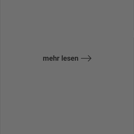
Handbuch &
Bedienungsanleitu
mehr lesen