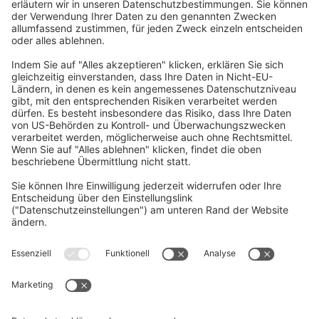
Home
/
Download
/
MDS-EX-CV/CVH –
Technisches Handbuch & Bedienungsanleitung
Senden Sie uns Ihre Frage
Vorname, Nachname