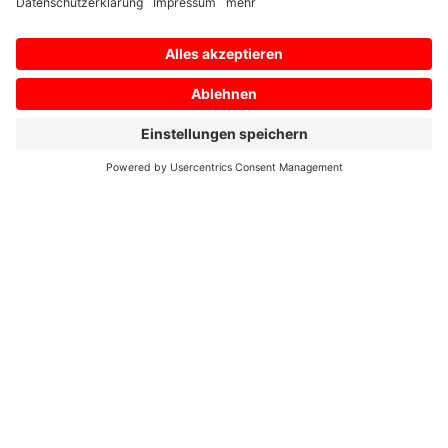
E-Mail
*
Ihre Nachricht an uns
*
Zustimmung zur Datenschutzerklärung
*
Ich bin damit einverstanden, dass diese Website
meine eingereichten Informationen speichert, damit
auf meine Anfrage geantwortet werden kann. Ich habe
die
Datenschutzerklärung
gelesen und stimme dieser
zu.