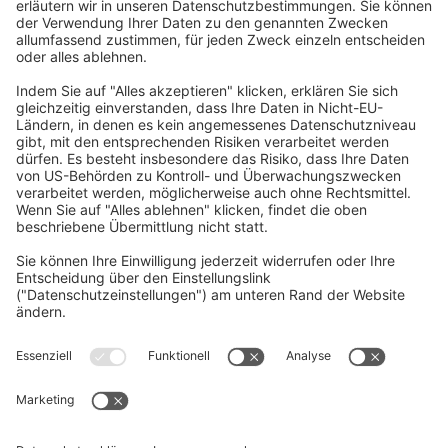
Home
/
Download
/
MDS-D/DH Serie –
Technisches Handbuch
Senden Sie uns Ihre Frage
Vorname, Nachname