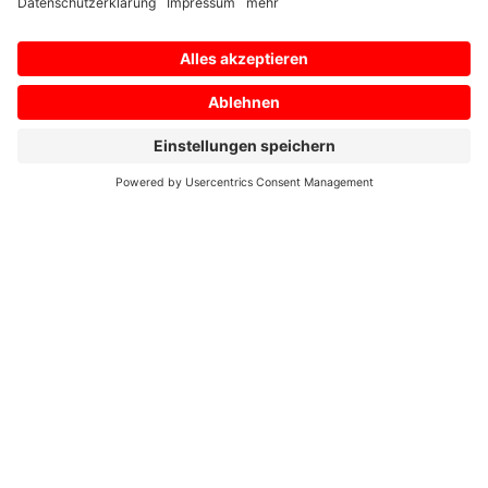
E-Mail
*
Ihre Nachricht an uns
*
Zustimmung zur Datenschutzerklärung
*
Ich bin damit einverstanden, dass diese Website
meine eingereichten Informationen speichert, damit
auf meine Anfrage geantwortet werden kann. Ich habe
die
Datenschutzerklärung
gelesen und stimme dieser
zu.