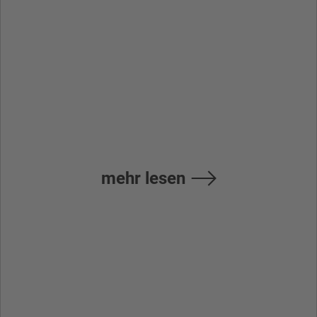
Programming
Manual (Lathe
System)
mehr lesen