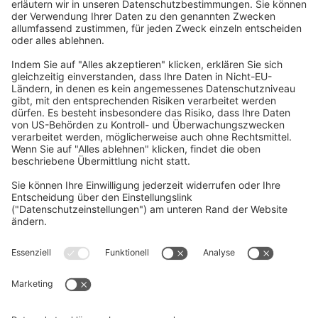
Home
/
Download
/
M800V-M80V Series
Programming Manual (Lathe System)
Senden Sie uns Ihre Frage
Vorname, Nachname