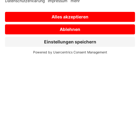
E-Mail
*
Ihre Nachricht an uns
*
Zustimmung zur Datenschutzerklärung
*
Ich bin damit einverstanden, dass diese Website
meine eingereichten Informationen speichert, damit
auf meine Anfrage geantwortet werden kann. Ich habe
die
Datenschutzerklärung
gelesen und stimme dieser
zu.