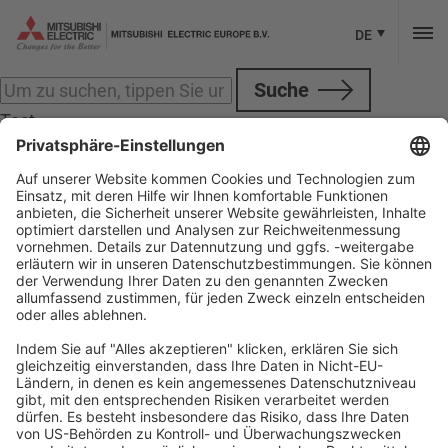
Kategorien fürM800W M80W
Sorry, nichts anzuzeigen.
DE
Suche
Test
Test
Folgen Sie Mitsubishi Electric
Unsere offiziellen Social Media Accounts