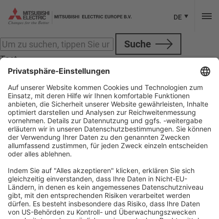
Kategorien fürM800 M80
Sorry, nichts anzuzeigen.
DE
Suche
Test
Test
Folgen Sie Mitsubishi Electric
Unsere offiziellen Social Media Accounts