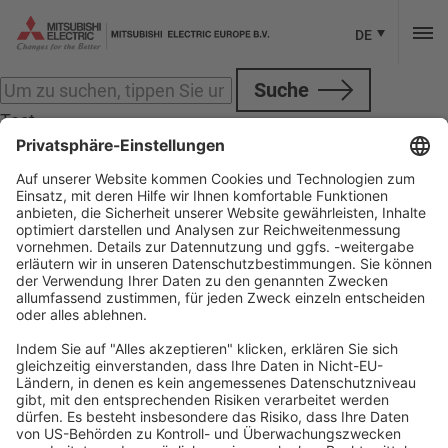
Kategorien fürDrive-System Operation
Sorry, nichts anzuzeigen.
DE
Suche
Test
Test
Folgen Sie Mitsubishi Electric
Unsere offiziellen Social Media Accounts